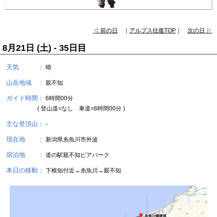
◁ 前の日
｜
アルプス往復TOP
｜
次の日 ▷
8月21日 (土) - 35日目
天気 ：
晴
山岳地域 ：
親不知
ガイド時間：
6時間00分
( 登山道=なし 車道=6時間00分 )
主な登頂山：
-
現在地 ：
新潟県糸魚川市外波
宿泊地 ：
道の駅親不知ピアパーク
本日の移動：
下根知付近→糸魚川→親不知