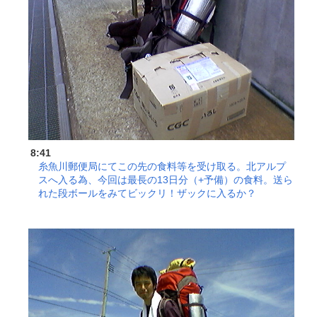
8:41
糸魚川郵便局にてこの先の食料等を受け取る。北アルプ
スへ入る為、今回は最長の13日分（+予備）の食料。送ら
れた段ボールをみてビックリ！ザックに入るか？