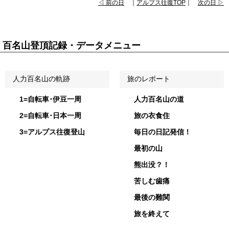
◁ 前の日
｜
アルプス往復TOP
｜
次の日 ▷
百名山登頂記録・データメニュー
人力百名山の軌跡
旅のレポート
1=自転車･伊豆一周
人力百名山の道
2=自転車･日本一周
旅の衣食住
3=アルプス往復登山
毎日の日記発信！
最初の山
熊出没？！
苦しむ歯痛
最後の難関
旅を終えて