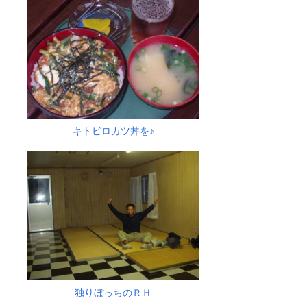
キトビロカツ丼を♪
独りぼっちのＲＨ