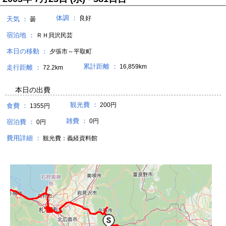
体調 ：
良好
天気 ：
曇
宿泊地 ：
ＲＨ貝沢民芸
本日の移動 ：
夕張市～平取町
累計距離 ：
16,859km
走行距離 ：
72.2km
本日の出費
観光費 ：
200円
食費 ：
1355円
雑費 ：
0円
宿泊費 ：
0円
費用詳細 ：
観光費：義経資料館