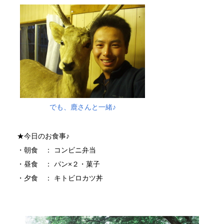
でも、鹿さんと一緒♪
★今日のお食事♪
・朝食 ： コンビニ弁当
・昼食 ： パン×２・菓子
・夕食 ： キトビロカツ丼