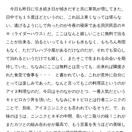
今日も昨日に引き続き日が傾きだすと共に寒気が増してきた。
日中でも１５度ほどというのに、これ以上寒くなっては堪らな
い。逃げるようにして向ったのが今夜の寝床である貝沢民芸のＲ
Ｈ（ライダーハウス）だ。ここはなんと嬉しいことに無料で泊る
ことが出来る。泊るといってもトイレも水もなく、もちろん布団
もなく、ただプレハブ小屋があるだけなのだが、それでも安心し
て泊れるというだけでも嬉しく、またそこで生まれる出会いを期
待していた。ちなみにここは無料とは言っても、出来れば隣接さ
れた食堂で食事を・・・ と書かれている。これが意外に自分に
とっては楽しみであった。なんと言ってもこの料理店というのが
アイヌ料理なのだ。今日はそのなかのひとつ、一番人気だという
キトビロカツ丼を頂いた。ちなみにキトビロとは行者ニンニクの
ことで、別名、アイヌニンニクとも言われているそうだ。で、お
味のほうは、ニンニクとネギの中間、良いどこ取りの味！これが
またカツとの組み合わせが最高で、もう言葉を失うほどの美味し