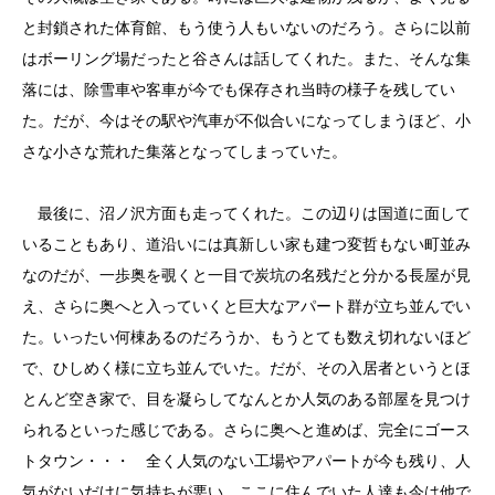
と封鎖された体育館、もう使う人もいないのだろう。さらに以前
はボーリング場だったと谷さんは話してくれた。また、そんな集
落には、除雪車や客車が今でも保存され当時の様子を残してい
た。だが、今はその駅や汽車が不似合いになってしまうほど、小
さな小さな荒れた集落となってしまっていた。
最後に、沼ノ沢方面も走ってくれた。この辺りは国道に面して
いることもあり、道沿いには真新しい家も建つ変哲もない町並み
なのだが、一歩奥を覗くと一目で炭坑の名残だと分かる長屋が見
え、さらに奥へと入っていくと巨大なアパート群が立ち並んでい
た。いったい何棟あるのだろうか、もうとても数え切れないほど
で、ひしめく様に立ち並んでいた。だが、その入居者というとほ
とんど空き家で、目を凝らしてなんとか人気のある部屋を見つけ
られるといった感じである。さらに奥へと進めば、完全にゴース
トタウン・・・ 全く人気のない工場やアパートが今も残り、人
気がないだけに気持ちが悪い。ここに住んでいた人達も今は他で