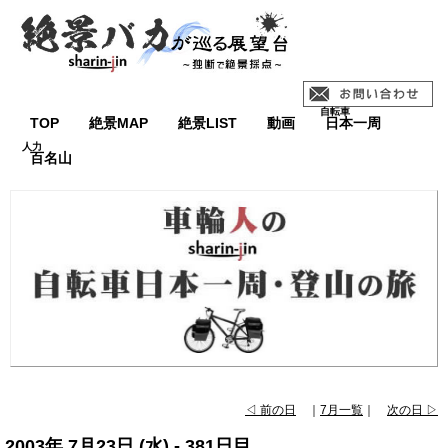
TOP
絶景MAP
絶景LIST
動画
日本一周
百名山
◁ 前の日
｜
7月一覧
｜
次の日 ▷
2003年 7月23日 (水) - 381日目