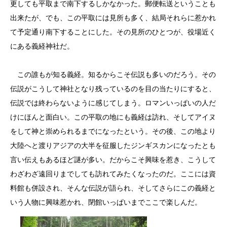
更しても平取まで南下するしかなかった。郵便転送ということも
出来たが、でも、この平取には見所も多く、結局それらに惹かれ
て予定通り南下することにした。その見所のひとつが、役場近く
にある義経神社だ。
この誰もが知る義経。知るからこそ伝説も多いのだろう。その
伝説がこうして神社となり残っているのを目の当たりにすると、
伝説では終わらないように感じてしまう。ロマンいっぱいの人だ
けにほんと面白い。この平取の地にも義経は訪れ、そしてアイヌ
をして神と崇められるまでになったという。その後、この地より
大陸へと渡りアジアの大半を征服したジンギスカンになったとも
言い伝えもあるほど謎が多い。だからこそ興味を惹き、こうして
わざわざ遠回りまでしても訪れてみたくなったのだ。ここには資
料館も併設され、そんな伝説が語られ、そしてさらにこの義経と
いう人物に興味惹かれ、閉館いっぱいまでここで楽しんだ。