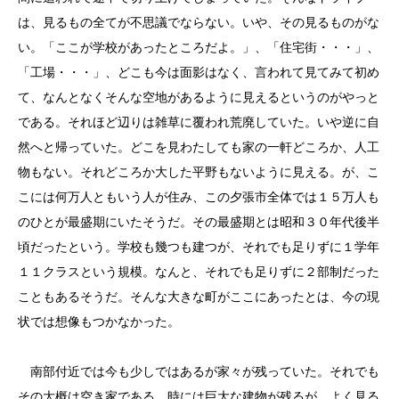
は、見るもの全てが不思議でならない。いや、その見るものがな
い。「ここが学校があったところだよ。」、「住宅街・・・」、
「工場・・・」、どこも今は面影はなく、言われて見てみて初め
て、なんとなくそんな空地があるように見えるというのがやっと
である。それほど辺りは雑草に覆われ荒廃していた。いや逆に自
然へと帰っていた。どこを見わたしても家の一軒どころか、人工
物もない。それどころか大した平野もないように見える。が、こ
こには何万人ともいう人が住み、この夕張市全体では１５万人も
のひとが最盛期にいたそうだ。その最盛期とは昭和３０年代後半
頃だったという。学校も幾つも建つが、それでも足りずに１学年
１１クラスという規模。なんと、それでも足りずに２部制だった
こともあるそうだ。そんな大きな町がここにあったとは、今の現
状では想像もつかなかった。
南部付近では今も少しではあるが家々が残っていた。それでも
その大概は空き家である。時には巨大な建物が残るが、よく見る