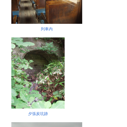
列車内
夕張炭坑跡