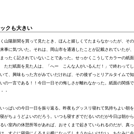
ックも大きい
く山陽新聞を買って見たとき、ほんと嬉しくてたまらなかったが、その
来事に気づいた。それは、岡山市を通過したことが記載されていたが、
まったく記されていないことであった。せっかくこうしてカラーの紙面
 ただ紙面を見た人は、「へー こんな人がいるんだ！」で終わってし
いて、興味もった方がみていだければ、その後ずっとリアルタイムで知
いの一言である！！今日一日その悔しさが離れなかった。紙面の関係で
・・
いっぱいの今日一日を振り返る。昨夜もグッスリ寝れて気持ちよい朝を
寝がちょうどよいのだろう。いつも寝すぎでだるいのだが今日は朝から
るい室内の休憩所等があれば、おそくまで起きていられるのだが、真っ
は、すぐに寝袋にくるまり横になってしまうからいけない。ちなみに今