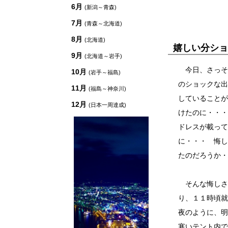
6月
(新潟～青森)
7月
(青森～北海道)
8月
(北海道)
嬉しい分ショ
9月
(北海道～岩手)
今日、さっそ
10月
(岩手～福島)
のショックな出
11月
(福島～神奈川)
していることが
12月
(日本一周達成)
けたのに・・・
ドレスが載って
に・・・ 悔し
たのだろうか・
そんな悔しさ
り、１１時頃就
夜のように、明
寒いテント内で