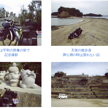
は平和の群像の前で
天使の散歩道
記念撮影
満ち潮の時は渡れない話