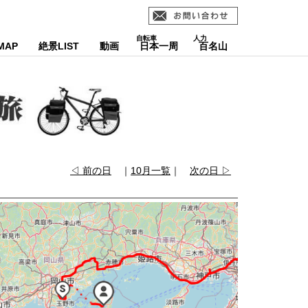
MAP
絶景LIST
動画
日本一周
百名山
◁ 前の日
｜
10月一覧
｜
次の日 ▷