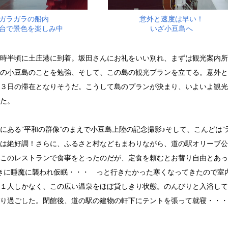
ガラガラの船内
意外と速度は早い！
台で景色を楽しみ中
いざ小豆島へ
時半頃に土庄港に到着。坂田さんにお礼をいい別れ、まずは観光案内所
の小豆島のことを勉強、そして、この島の観光プランを立てる。意外と
３日の滞在となりそうだ。こうして島のプランが決まり、いよいよ観光
た。
ある”平和の群像”のまえで小豆島上陸の記念撮影♪そして、こんどは”天
は絶好調！さらに、ふるさと村などもまわりながら、道の駅オリーブ公
このレストランで食事をとったのだが、定食を頼むとお替り自由とあっ
きに睡魔に襲われ仮眠・・・ っと行きたかった寒くなってきたので室
１人しかなく、この広い温泉をほぼ貸しきり状態。のんびりと入浴して
り過ごした。閉館後、道の駅の建物の軒下にテントを張って就寝・・・