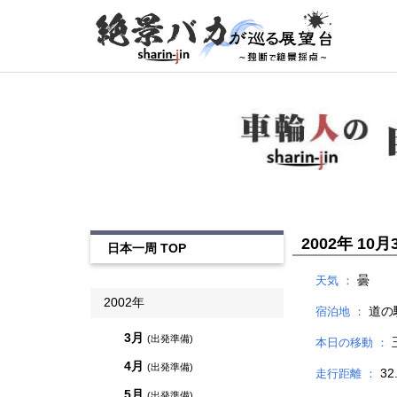
2002年 10月3
日本一周 TOP
曇
天気 ：
2002年
道の
宿泊地 ：
3月
(出発準備)
本日の移動 ：
4月
(出発準備)
32
走行距離 ：
5月
(出発準備)