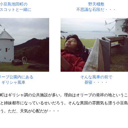
小豆島池田町の
野天棧敷
スコットと一緒に
不思議な石段だ・・・
リーブ公園内にある
そんな風車の前で
ギリシャ風車
昼寝・・・・
町はギリシャ調の公共施設が多い。理由はオリーブの発祥の地というこ
と姉妹都市になっているせいだろう。そんな異国の雰囲気も漂う小豆島
う。ただ、天気が心配だが・・・