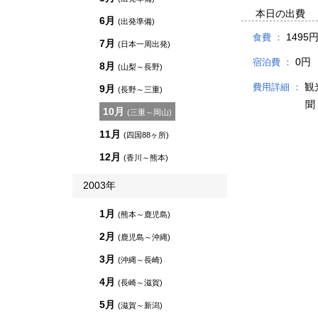
本日の出費
6月
(出発準備)
1495
食費 ：
7月
(日本一周出発)
0円
宿泊費 ：
8月
(山梨～長野)
観
費用詳細 ：
9月
(長野～三重)
聞
10月
(三重～岡山)
11月
(四国88ヶ所)
12月
(香川～熊本)
2003年
1月
(熊本～鹿児島)
2月
(鹿児島～沖縄)
3月
(沖縄～長崎)
4月
(長崎～滋賀)
5月
(滋賀～新潟)