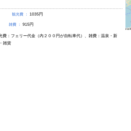
1035円
観光費 ：
円
915円
雑費 ：
光費：フェリー代金（内２００円が自転車代）、雑費：温泉・新
・雑貨