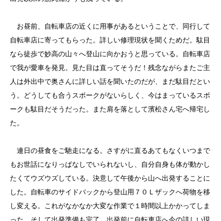
お昼前、自転車店の近くに用事があるということで、同行して
自転車店に寄ってもらった。詳しい修理現状を聞くためだ。駄目
なら徒歩で妙高の山々へ登山に向かおうと思っている。自転車店
で我が愛車を発見。見た目は直ってそうだ！残念ながらまたご主
人は外出中で奥さんに詳しい話を聞いたのだが、まだ駄目だとい
う。どうしても合うスポークがないらしく、今はまっているスポ
ークも駄目だそうだった。また肩を落として濱松さん宅へ帰宅し
た。
連日の昼食をご馳走になる。さすがに直るあてもなくいつまで
もお世話になりっぱなしでいられないし、自分自身も体が動かし
たくてウズウズしている。決意して午後から山へ出発することに
した。自転車のサイドバックから登山用７０Ｌザックへ荷物を移
し変える。これがなかなか大変な作業で１時間以上かかってしま
った。そして出発準備も完了。出発前に自転車店へ今の詳しい現