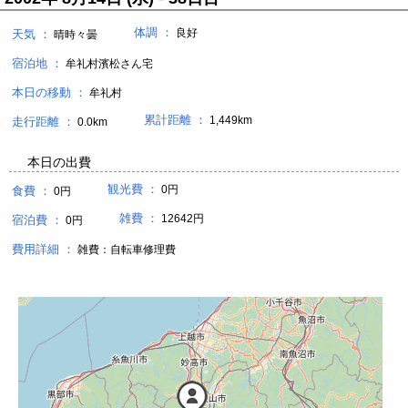
体調 ：
良好
天気 ：
晴時々曇
宿泊地 ：
牟礼村濱松さん宅
本日の移動 ：
牟礼村
累計距離 ：
1,449km
走行距離 ：
0.0km
本日の出費
観光費 ：
0円
食費 ：
0円
雑費 ：
12642円
宿泊費 ：
0円
費用詳細 ：
雑費：自転車修理費