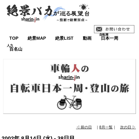
TOP
絶景MAP
絶景LIST
動画
日本一周
百名山
◁ 前の日
｜
8月一覧
｜
次の日 ▷
2002年 8月14日 (水) - 38日目