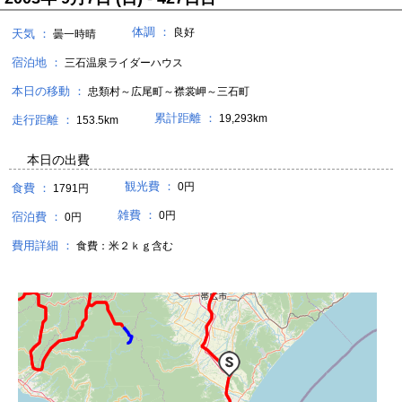
体調 ：
良好
天気 ：
曇一時晴
宿泊地 ：
三石温泉ライダーハウス
本日の移動 ：
忠類村～広尾町～襟裳岬～三石町
累計距離 ：
19,293km
走行距離 ：
153.5km
本日の出費
観光費 ：
0円
食費 ：
1791円
雑費 ：
0円
宿泊費 ：
0円
費用詳細 ：
食費：米２ｋｇ含む