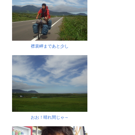
襟裳岬まであと少し
おお！晴れ間じゃ～