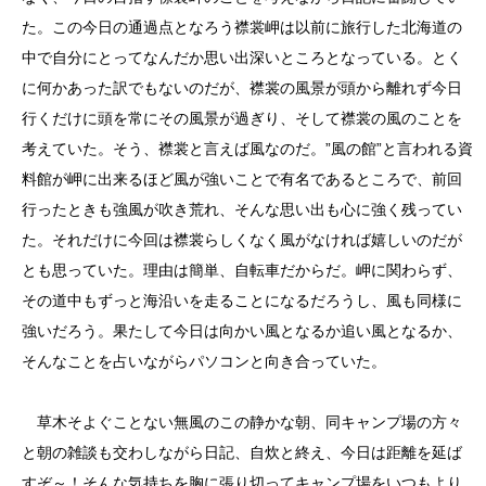
た。この今日の通過点となろう襟裳岬は以前に旅行した北海道の
中で自分にとってなんだか思い出深いところとなっている。とく
に何かあった訳でもないのだが、襟裳の風景が頭から離れず今日
行くだけに頭を常にその風景が過ぎり、そして襟裳の風のことを
考えていた。そう、襟裳と言えば風なのだ。”風の館”と言われる資
料館が岬に出来るほど風が強いことで有名であるところで、前回
行ったときも強風が吹き荒れ、そんな思い出も心に強く残ってい
た。それだけに今回は襟裳らしくなく風がなければ嬉しいのだが
とも思っていた。理由は簡単、自転車だからだ。岬に関わらず、
その道中もずっと海沿いを走ることになるだろうし、風も同様に
強いだろう。果たして今日は向かい風となるか追い風となるか、
そんなことを占いながらパソコンと向き合っていた。
草木そよぐことない無風のこの静かな朝、同キャンプ場の方々
と朝の雑談も交わしながら日記、自炊と終え、今日は距離を延ば
すぞ～！そんな気持ちを胸に張り切ってキャンプ場をいつもより