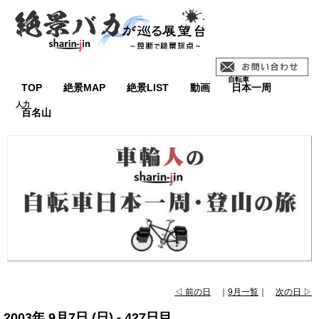
TOP
絶景MAP
絶景LIST
動画
日本一周
百名山
◁ 前の日
｜
9月一覧
｜
次の日 ▷
2003年 9月7日 (日) - 427日目