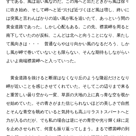
ずである、風は追い風なのだ。この海へと出たときから風は徐々
に吹き始め、そして岬へと近づけば近づくほど風は増し、終いに
は突風と言わんばかりの追い風が私を追いたて、あっという間の
黄金道路であった。しかし心配もある。この先、襟裳岬を周ると
南下していたのが反転、こんどは北へと向うことになり、果たし
て風向きは・・・ 普通ならやはり向かい風のなるだろう、しか
し風が岬で巻いていないとも限らない、そんな期待もしながらい
よいよ南端襟裳岬へと入っていった。
黄金道路を抜けると断崖はなくなり丘のような隆起だけとなり
岬が近いことを感じさせてくれていた。そしてこの辺りまで来る
と重苦しい曇り空から一変、草原の大地の上に真っ青な空を覗か
せ始めていた。その青さがまた信じられないほどの美しさで自然
とそんな青空を眺めていると気持ちも高ぶりラストスパートへと
力が入るのだが、でも私の場合は逆にその青空や光り輝く緑に足
を止めさせられて、何度も振り返ってしまう。まるで襟裳岬の到