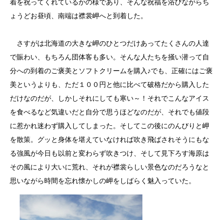
着を祝ってくれているかの様であり、そんな祝福を浴びながらち
ょうどお昼頃、南端は襟裳岬へと到着した。
さすがは北海道の大きな岬のひとつだけあってたくさんの人達
で賑わい、もちろん団体客も多い。そんな人たちを掻い潜って自
分への到着のご褒美とソフトクリームを購入♪でも、正確にはご褒
美というよりも、ただ１００円と他に比べて破格だから購入した
だけなのだが、しかしそれにしても寒い～！それでこんなアイス
を食べるなど気違いだと自分で思うほどなのだが、それでも値段
に惹かれ迷わず購入してしまった。そしてこの後にのんびりと岬
を散策。グッと身体を堪えていなければ吹き飛ばされそうにもな
る強風が今日も以前と変わらず吹きつけ、そして見下ろす海原は
その風により大いに荒れ、それが襟裳らしい景色なのだろうなと
思いながら時間を忘れ懐かしの岬をしばらく魅入っていた。