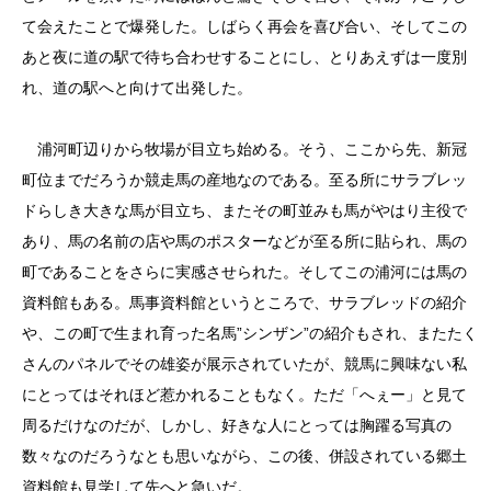
て会えたことで爆発した。しばらく再会を喜び合い、そしてこの
あと夜に道の駅で待ち合わせすることにし、とりあえずは一度別
れ、道の駅へと向けて出発した。
浦河町辺りから牧場が目立ち始める。そう、ここから先、新冠
町位までだろうか競走馬の産地なのである。至る所にサラブレッ
ドらしき大きな馬が目立ち、またその町並みも馬がやはり主役で
あり、馬の名前の店や馬のポスターなどが至る所に貼られ、馬の
町であることをさらに実感させられた。そしてこの浦河には馬の
資料館もある。馬事資料館というところで、サラブレッドの紹介
や、この町で生まれ育った名馬”シンザン”の紹介もされ、またたく
さんのパネルでその雄姿が展示されていたが、競馬に興味ない私
にとってはそれほど惹かれることもなく。ただ「へぇー」と見て
周るだけなのだが、しかし、好きな人にとっては胸躍る写真の
数々なのだろうなとも思いながら、この後、併設されている郷土
資料館も見学して先へと急いだ。