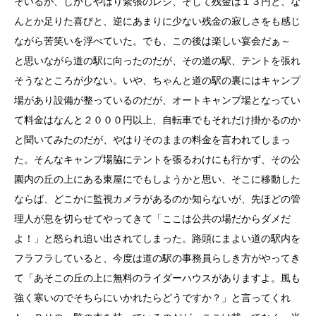
そいるが、しかしやはり緊張のレジ、そして残金は１３円と、な
んとか足りた喜びと、逆にあまりに少ない残金の寂しさをも感じ
ながら苦笑いを浮べていた。でも、この後は楽しい宴会だぁ～
と思いながら道の駅に向ったのだが、その道の駅、テントを張れ
そうなところが少ない。いや、ちゃんと道の駅の裏にはキャンプ
場があり設備が整っているのだが、オートキャンプ場となってい
て料金はなんと２０００円以上、自転車でもそれだけ掛かるのか
と聞いてみたのだが、やはりそのままの料金を言われてしまっ
た。そんなキャンプ場脇にテントを張るわけにも行かず、その公
園内の丘の上にある東屋にでもしようかと思い、そこに移動した
ならば、どこかに監視カメラがあるのか知らないが、先ほどの管
理人が息を切らせてやってきて「ここは公共の場だからダメだ
よ！」と怒られ追い出されてしまった。路頭にまよい道の駅内を
フラフラしていると、今度は道の駅の事務員らしき方がやってき
て「あそこの丘の上に無料のライダーハウスがありますよ。風も
強く寒いのでそちらにいかれたらどうですか？」と言ってくれ