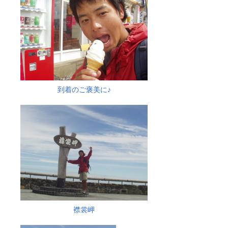
到着のご褒美に♪
襟裳岬