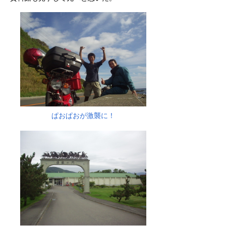
ぱおぱおが激襲に！