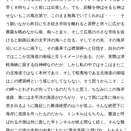
早く８時ちょっと前には出発した。でも、距離を伸ばせるも伸ば
せないもこの風次第で、このまま無風でいてくれれば・・・ そ
う願いながら昨日に引き続き市街を離れると原野と所々に広がる
農園を眺めながら南、南へと走り、そして広尾の小さな市街を抜
けると釧路以来の太平洋の海へと出る。そしてその先、その海岸
沿いにさらに南下し、その最果ては襟裳岬へと目指す。自分の中
ではここが北海道の南端と言うイメージがある。だが、実際は津
軽海峡に面する白神岬なのだが、しかし私の中ではそこはまだこ
の北海道ではなく本州であり、そして蝦夷地である北海道の南端
はこの襟裳岬という感じがしてならない。そう思うからこそ、こ
の岬へとわざわざ向っているのだろうと思う。ちなみにこの海岸
道路、東には太平洋の海原がひろがり、そして西には常に海から
突き出るように隆起した断崖絶壁の山々が並ぶ。そんな絶壁下に
海岸に道路を作ったものだから、トンネルはもちろん、覆道と呼
ばれる片側は外に面した半トンネルが絶え間なく続く。そんな難
路がこの道の名前の由来にもなり”黄金道路”と呼ばれ、もちろんこ