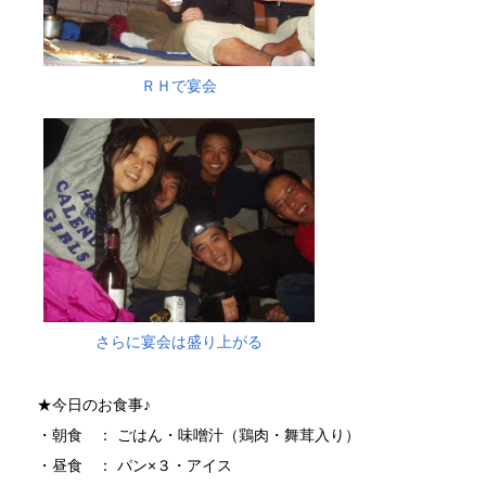
ＲＨで宴会
さらに宴会は盛り上がる
★今日のお食事♪
・朝食 ： ごはん・味噌汁（鶏肉・舞茸入り）
・昼食 ： パン×３・アイス