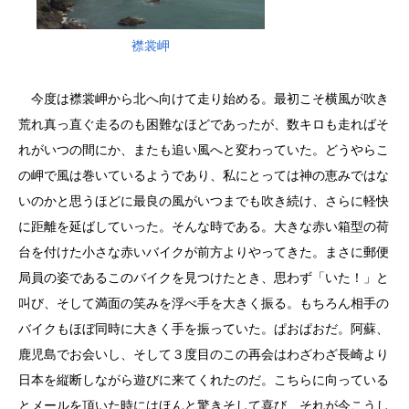
襟裳岬
今度は襟裳岬から北へ向けて走り始める。最初こそ横風が吹き
荒れ真っ直ぐ走るのも困難なほどであったが、数キロも走ればそ
れがいつの間にか、またも追い風へと変わっていた。どうやらこ
の岬で風は巻いているようであり、私にとっては神の恵みではな
いのかと思うほどに最良の風がいつまでも吹き続け、さらに軽快
に距離を延ばしていった。そんな時である。大きな赤い箱型の荷
台を付けた小さな赤いバイクが前方よりやってきた。まさに郵便
局員の姿であるこのバイクを見つけたとき、思わず「いた！」と
叫び、そして満面の笑みを浮べ手を大きく振る。もちろん相手の
バイクもほぼ同時に大きく手を振っていた。ぱおぱおだ。阿蘇、
鹿児島でお会いし、そして３度目のこの再会はわざわざ長崎より
日本を縦断しながら遊びに来てくれたのだ。こちらに向っている
とメールを頂いた時にはほんと驚きそして喜び、それが今こうし