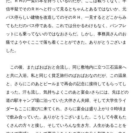
た。ＲＨの一覧の本を持っているのだが、ここは載ってなく、半
信半疑でそのＲＨへと行って見るとちゃんとあるではないか、元
バス停らしい建物を改造してのそのＲＨ、一見するとどこからみ
てもただのバス停である。これでは分かるわけもなく、パンフレ
ットにも乗ってないのではなおさらだ。しかし、事務員さんのお
蔭でようやくここで落ち着くことができた。ありがとうございま
した。
この後、またぱおぱおと合流し、同じ敷地内に立つ三石温泉へ
と共に入浴。私と同じく貧乏旅行のぱおぱおなのだが、この温泉
と、さらにこのあとビールまで再会の記念に接待してもらってし
まった。汗も流し、気持ちよくこのあと宴会♪さらには、先ほどの
道の駅キャンプ場に泊っていた大伴さん夫婦、そして大学生ライ
ダーもここに遊びに来てくれ、さらに宴会は盛り上がり０時頃ま
で飲み合っていた。ありがとうございました。こうして今夜もた
くさんの方々と接し、そしていろんな生き方、人生があることを