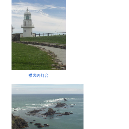
襟裳岬灯台