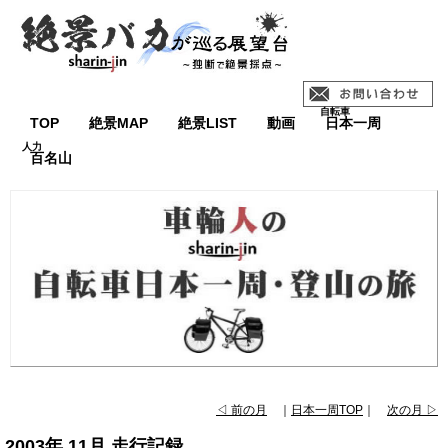
TOP
絶景MAP
絶景LIST
動画
日本一周
百名山
◁ 前の月
｜
日本一周TOP
｜
次の月 ▷
2003年 11月 走行記録