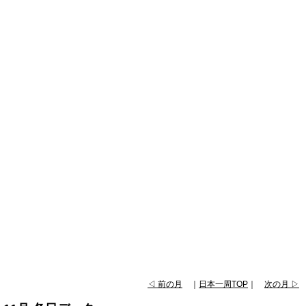
◁ 前の月
｜
日本一周TOP
｜
次の月 ▷