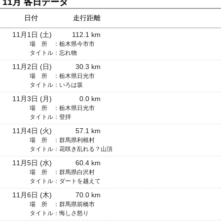
11月 各日データ
日付
走行距離
11月1日 (土)
112.1 km
場 所 ：
栃木県今市市
タイトル：
忘れ物
11月2日 (日)
30.3 km
場 所 ：
栃木県日光市
タイトル：
いろは坂
11月3日 (月)
0.0 km
場 所 ：
栃木県日光市
タイトル：
登拝
11月4日 (火)
57.1 km
場 所 ：
群馬県利根村
タイトル：
花咲き乱れる？山頂
11月5日 (水)
60.4 km
場 所 ：
群馬県白沢村
タイトル：
ダートを越えて
11月6日 (木)
70.0 km
場 所 ：
群馬県前橋市
タイトル：
悔しさ怒り