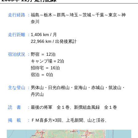
走行経路 ：
福島～栃木～群馬～埼玉～茨城～千葉～東京～神
奈川
走行距離 ：
1,406 km / 月
22,966 km / 出発後累計
宿泊状況 ：
野宿 ＝ 12泊
キャンプ場 = 2泊
招待宅 ＝ 16泊
宿泊 ＝ 0泊
主な登山 ：
男体山・日光白根山・皇海山・赤城山・筑波山・
丹沢山
読 書 ：
最後の将軍 全１巻、新撰組血風録 全１巻
掲 載 ：
ＦＭ喜多方×3回、上毛新聞、山と渓谷、