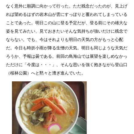
なく意外に順調に向かって行った。ただ残念だったのが、見上げ
れば望めるはずの岩木山が雲にすっぽりと覆われてしまっている
ことであった。明日この山に登る予定だが、登る前にその雄大な
姿を見てみたい、見ておきたいそんな気持ちが強いだけに残念で
ならない。でも、今はそれよりも明日の天気の方がもっと心配
だ。今日も時折小雨が降る生憎の天気、明日も同じような天気だ
ろうか、予報は曇である。前回の鳥海山では展望を楽しめなかっ
ただけに「今度は・・・」、そんな思いを強く抱きながら登山口
（桜林公園）へと黙々と漕ぎ進んでいた。