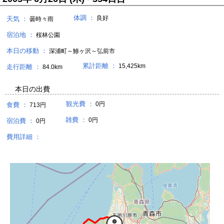
体調 ：
良好
天気 ：
曇時々雨
宿泊地 ：
桜林公園
本日の移動 ：
深浦町～鯵ヶ沢～弘前市
累計距離 ：
15,425km
走行距離 ：
84.0km
本日の出費
観光費 ：
0円
食費 ：
713円
雑費 ：
0円
宿泊費 ：
0円
費用詳細 ：