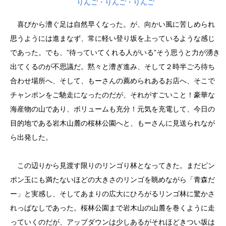
りんご・りんご・りんご
喜びから漕ぐ足は自然早くなった。が、向かい風に苦しめられ
思うようには進まなず、常に軽い登り坂を上っているような感じ
であった。でも、”待っていてくれる人がいる”そう思うと力が湧き
出てくるのが不思議だ。黙々と漕ぎ進み、そして２時半ごろ待ち
合わせ場所へ、そして、もーさんの薦められあるお店へ、そこで
チャンポンをご馳走になったのだが、それがすごいこと！豪華な
海産物の山であり、ボリュームも充分！元気を充電して、今日の
目的地である岩木山麓の桜林公園へと、もーさんに見送られなが
ら出発した。
この辺りから見渡す限りのリンゴり林となってきた。まだピン
ポン玉にも満たないほどの大きさのリンゴを眺めながら「青森だ
ー」と実感し、そしてあまりの広大にひろがるリンゴ林に驚かさ
れっぱなしであった。桜林公園まで岩木山の山麓を巻くように走
っていくのだが、アップダウンは少しあるがそれほどきつい坂は