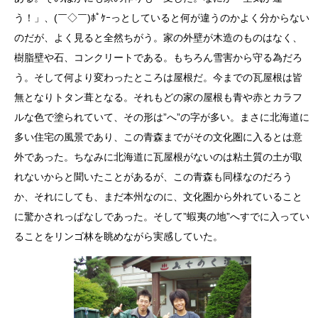
う！」、(￣◇￣)ﾎﾟｹｰっとしていると何が違うのかよく分からない
のだが、よく見ると全然ちがう。家の外壁が木造のものはなく、
樹脂壁や石、コンクリートである。もちろん雪害から守る為だろ
う。そして何より変わったところは屋根だ。今までの瓦屋根は皆
無となりトタン葺となる。それもどの家の屋根も青や赤とカラフ
ルな色で塗られていて、その形は”へ”の字が多い。まさに北海道に
多い住宅の風景であり、この青森までがその文化圏に入るとは意
外であった。ちなみに北海道に瓦屋根がないのは粘土質の土が取
れないからと聞いたことがあるが、この青森も同様なのだろう
か、それにしても、まだ本州なのに、文化圏から外れていること
に驚かされっぱなしであった。そして”蝦夷の地”へすでに入ってい
ることをリンゴ林を眺めながら実感していた。