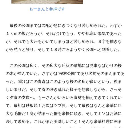
もーさんと参拝です
最後の公園までは勾配が急にきつくなり苦しめられた。わずか
１ｋｍの坂だろうが、それだけでもう、やや肌寒い陽気であった
が、それでも大汗をかいてしまうほど苦しめられ、Ｓ字を描きな
がら黙々と登り、そして１８時ごろようやく公園へと到着した。
この公園は広く、その広大な丘状の敷地には見事なばかりの桜
の木が並んでいた。さすがは”桜林公園”であり名前そのまんまであ
った。聞けばこの青森はこのような桜の名所が多いという。羨ま
しい限りだ。そして春の咲き乱れた様子を想像しながら、さっそ
く夕食の支度へ。もーさんがいろいろ食材を揃えてきてくれてい
て、最初は鉄板焼！お次はツブ貝、そして最後はなんと豪華に巨
大な毛蟹だ！身が詰まった蟹を豪快に頂き、そしてミソはお酒に
浸して暖める。これがまた美味しいこと！そんな豪華料理に囲ま