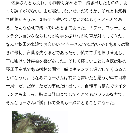
佐藤さんとも別れ、小雨降り始める中、漕ぎ出したものの、あ
まり調子がでない。まだ寝たりないせいだろうか、それとも気持
ち問題だろうか、１時間も漕いでいないのにもうへとへとであ
る。そんな必死で漕いでいるときであった。「プッ、プッー」と
クラクションをならしながら手を振りながら車が対向してきた。
なんと秋田の象潟でお会いいた”もーさん”ではないか！あまりの驚
きに最初、言葉を失うほどであったが、慌てて手を振り替えし、
車に駆けつけ再会を喜びあった。そして嬉しいことに今夜は私の
寝床予定地である桜林公園で一緒にキャンプし過ごしてくるるこ
とになった。ちなみにもーさんは前にも書いたと思うが車で日本
一周中だ。だが、ただの車旅だけ出なく、自転車も積んでサイク
リングも楽しみ、時には登山までしてるとてもパワフルな方で、
そんなもーさんに誘われて昼食も一緒にとることになった。