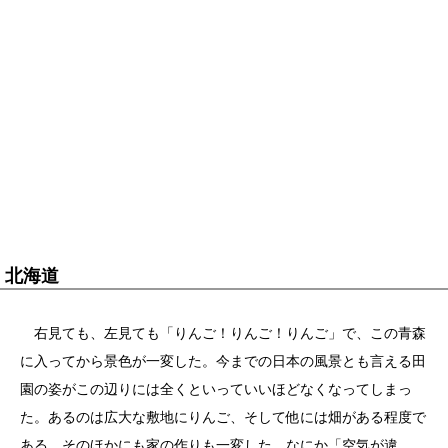
北海道
右見ても、左見ても「りんご！りんご！りんご」で、この青森
に入ってから景色が一変した。今までの日本の風景とも言える田
園の姿がこの辺りには全くといっていいほどなくなってしまっ
た。あるのは広大な敷地にりんご、そして他には畑がある程度で
ある。そのほかにも家の作りも一変した。なにか「空気が違