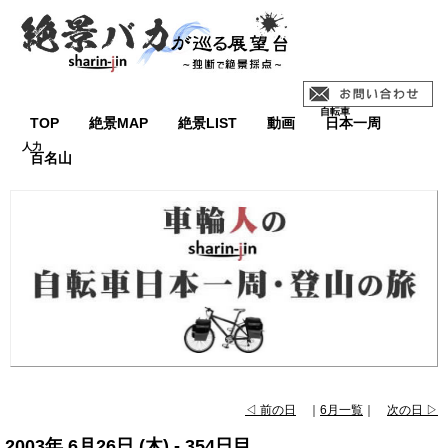
TOP
絶景MAP
絶景LIST
動画
日本一周
百名山
◁ 前の日
｜
6月一覧
｜
次の日 ▷
2003年 6月26日 (木) - 354日目