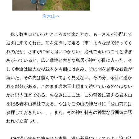
岩木山へ
残り数キロといったところまで来たとき、もーさんが心配して
迎えに来てくれた。前を先導して走る（車）ような形で行ってく
れのだが、さすがに全く追いつかない。必死で追いつこうと漕ぎ
あがっていると、広い敷地と大きな鳥居が神社が目に入った。そ
して参道は巨大な杉並木を両側にはさみ、その間を見事な石畳が
続いた。その先は霞んでいてよく見えない。その分、余計に惹か
れる部分がある。このまま岩木三山頂まで続いているのではない
かと思うほどである。ちなみにここは、この背景に聳える岩木山
を祀る岩木山神社である。やはりこの山の神だけに「登山前には
参拝しておきたい。」、また、その神社特有の神聖な雰囲気に誘
われて立寄った。
やや濃い朱色に塗られた本殿、深い新緑にはとてもよく溶け込