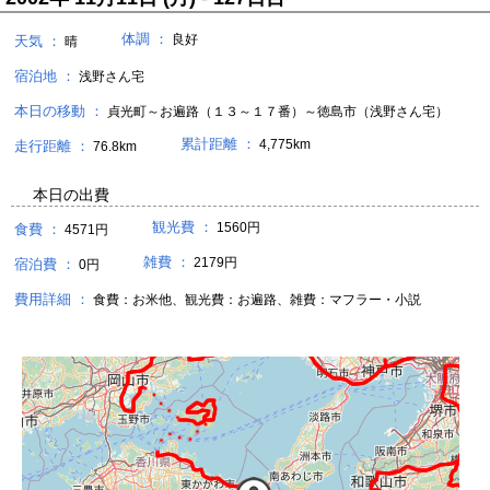
体調 ：
良好
天気 ：
晴
宿泊地 ：
浅野さん宅
本日の移動 ：
貞光町～お遍路（１３～１７番）～徳島市（浅野さん宅）
累計距離 ：
4,775km
走行距離 ：
76.8km
本日の出費
観光費 ：
1560円
食費 ：
4571円
雑費 ：
2179円
宿泊費 ：
0円
費用詳細 ：
食費：お米他、観光費：お遍路、雑費：マフラー・小説