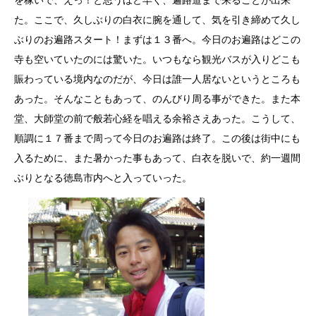
を稼いで、えっ！と思うほど早く、遍路道まで来ることが出来
た。ここで、久しぶりの白衣に腕を通して、気を引き締めて久し
ぶりのお遍路スタート！まずは１３番へ。今日のお遍路はどこの
寺も空いていたのには驚いた。いつもなら観光バスが入りどこも
賑わっている境内なのだが、今日は誰一人居ないというところも
あった。そんなこともあって、のんびり周る事ができた。また本
堂、大師堂の前で般若心経を唱える余裕さえあった。こうして、
順調に１７番まで周って今日のお遍路は終了。この後は街中にも
入るために、また暑かった事もあって、白衣を脱いで、約一週間
ぶりとなる徳島市内へと入っていった。