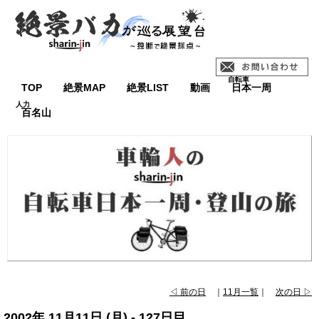
TOP
絶景MAP
絶景LIST
動画
日本一周
百名山
◁ 前の日
｜
11月一覧
｜
次の日 ▷
2002年 11月11日 (月) - 127日目