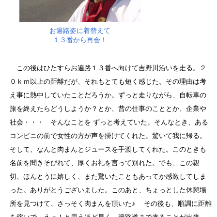
お遍路姿に着替えて
１３番から再会！
この後はひたすらお遍路１３番へ向けて吉野川沿いを走る。２
０ｋｍ以上の距離だが、それもとても短く感じた。その理由は考
え事に熱中していたことだろうか。ずっと走りながら、自転車の
旅を終えたらどうしようか？とか、昔の仕事のこととか、企業や
社会・・・ そんなことを ずっと考えていた。そんなとき、ある
コンビニの前で女性の方が声を掛けてくれた。驚いて我に帰る。
そして、なんと肉まんとジュースを手渡してくれた。このときも
名前を聞きそびれて、厚くお礼を言って別れた。でも、この親
切、ほんとうに嬉しく、また驚いたこともあってか感激してしま
った。ありがとうございました。このあと、ちょっとした休憩場
所を見つけて、さっそく肉まんを頂いた♪ その後も、順調に距離