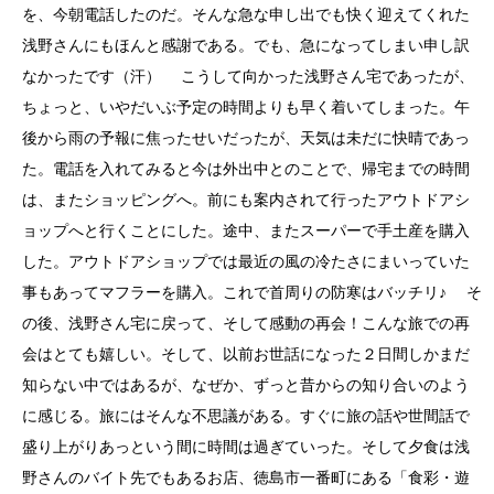
を、今朝電話したのだ。そんな急な申し出でも快く迎えてくれた
浅野さんにもほんと感謝である。でも、急になってしまい申し訳
なかったです（汗） こうして向かった浅野さん宅であったが、
ちょっと、いやだいぶ予定の時間よりも早く着いてしまった。午
後から雨の予報に焦ったせいだったが、天気は未だに快晴であっ
た。電話を入れてみると今は外出中とのことで、帰宅までの時間
は、またショッピングへ。前にも案内されて行ったアウトドアシ
ョップへと行くことにした。途中、またスーパーで手土産を購入
した。アウトドアショップでは最近の風の冷たさにまいっていた
事もあってマフラーを購入。これで首周りの防寒はバッチリ♪ そ
の後、浅野さん宅に戻って、そして感動の再会！こんな旅での再
会はとても嬉しい。そして、以前お世話になった２日間しかまだ
知らない中ではあるが、なぜか、ずっと昔からの知り合いのよう
に感じる。旅にはそんな不思議がある。すぐに旅の話や世間話で
盛り上がりあっという間に時間は過ぎていった。そして夕食は浅
野さんのバイト先でもあるお店、徳島市一番町にある「食彩・遊