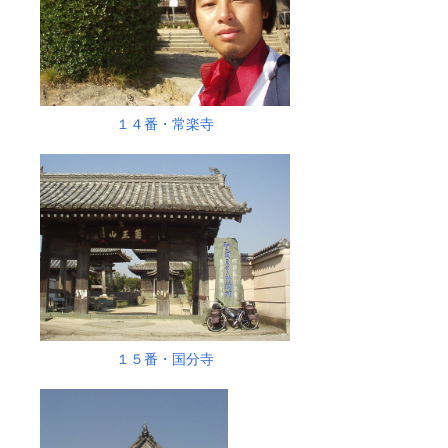
１４番・常楽寺
１５番・国分寺