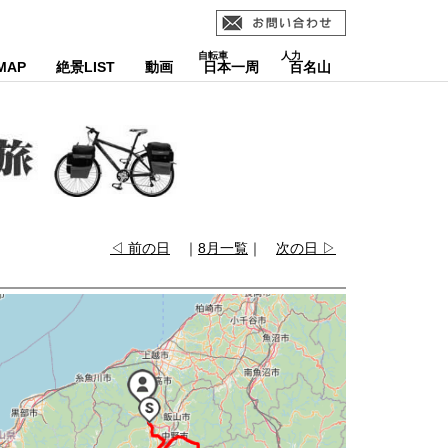
MAP
絶景LIST
動画
日本一周
百名山
◁ 前の日
｜
8月一覧
｜
次の日 ▷