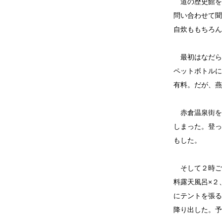
道の歴史館を
問い合わせて聞
自炊ももちろん
最初はなだら
ペットボトルに
有料。だが、燕
赤倉温泉街を
しまった。登っ
もした。
そして２時ご
料露天風呂×２
にテントを張る
降り出した。予