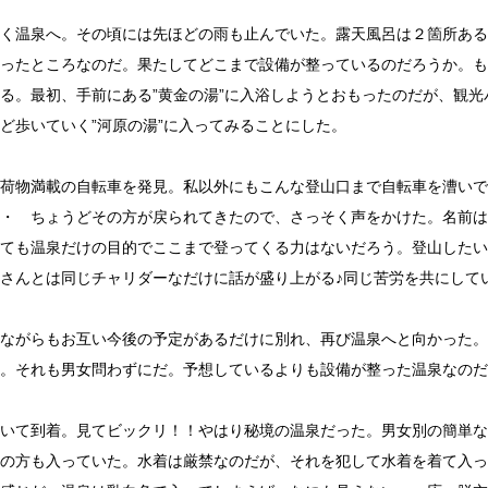
く温泉へ。その頃には先ほどの雨も止んでいた。露天風呂は２箇所ある
ったところなのだ。果たしてどこまで設備が整っているのだろうか。も
る。最初、手前にある”黄金の湯”に入浴しようとおもったのだが、観
ど歩いていく”河原の湯”に入ってみることにした。
荷物満載の自転車を発見。私以外にもこんな登山口まで自転車を漕いで
・ ちょうどその方が戻られてきたので、さっそく声をかけた。名前は
ても温泉だけの目的でここまで登ってくる力はないだろう。登山したい
さんとは同じチャリダーなだけに話が盛り上がる♪同じ苦労を共にして
ながらもお互い今後の予定があるだけに別れ、再び温泉へと向かった。
。それも男女問わずにだ。予想しているよりも設備が整った温泉なのだ
いて到着。見てビックリ！！やはり秘境の温泉だった。男女別の簡単な
の方も入っていた。水着は厳禁なのだが、それを犯して水着を着て入っ