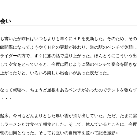
会い
も書いたが昨日はいつもよりも早くにＨＰを更新した。そのため、その
館間際になってようやくＨＰの更新が終わり、道の駅のベンチで休憩し
ライダーの方で、すぐに旅の話で盛り上がった。ほんとうにこういう出
して夕食をとっていると、今度は同じように隣のベンチで宴会を開きな
上がったりと、いろいろ楽しい出会いがあった夜だった。
なって就寝へ。ちょうど屋根もあるベンチがあったのでテントを張らず
・・・
起床。今日もどんよりとした厚い雲が張り出していた。ただ、たまに雲
しラーメンだけ食べて朝食とした。そして、休んでいるところに、今度
朝の団欒となった。そしてお互いの自転車を並べて記念撮影♪