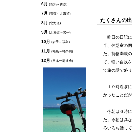
6月
(新潟～青森)
7月
(青森～北海道)
たくさんの出
8月
(北海道)
9月
(北海道～岩手)
昨日の日記に
10月
(岩手～福島)
半、休憩室の閉
11月
(福島～神奈川)
た。荷物満載の
12月
(日本一周達成)
て、軽い自炊を
て旅の話で盛り
１０時過ぎに
かったことだが
今朝は６時に
た。今朝は具な
ろいろお話して