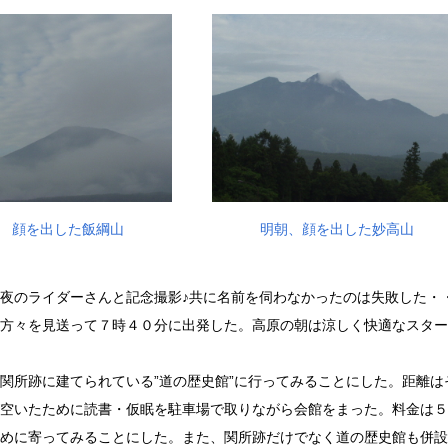
 顔を出した飯綱山
明朝、顔を出した妙高山
夜のライダーさんと記念撮影♪共に名前を伺わなかったのは失敗した・
方々を見送って７時４０分に出発した。高原の朝は涼しく快適なスター
所跡に建てられている”道の歴史館”に行ってみることにした。距離は
空いたために読書・仮眠を駐車場で取りながら会館をまった。料金は５
ために寄ってみることにした。また、関所跡だけでなく道の歴史館も併設