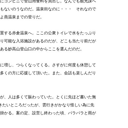
にコンビニで登山用食料を買出し。なんでも観光課へ
もないのうなのだ。温泉街なのに・・・ それなので
よ燕温泉までの登りだ。
置する赤倉温泉へ。ここの公衆トイレで水をたっぷり
り可能な入浴施設があるのだが、どこも当たり前だが
ある妙高山登山口の中からここを選んだのだ。
に増し、つらくなってくる。さすがに何度も休憩して
多くの方に応援して頂いた。また、会話も楽しんだり
が、人は多くて賑わっていた。とくに先ほど書いた無
きたいところだったが、雲行きがかなり怪しい為に先
掛かる。案の定、設営し終わった頃、パラパラと雨が