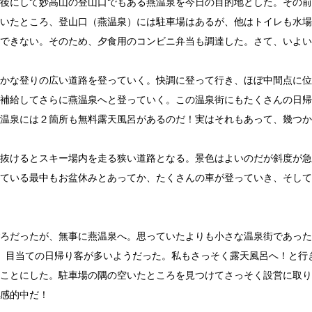
後にして妙高山の登山口でもある燕温泉を今日の目的地とした。その前
いたところ、登山口（燕温泉）には駐車場はあるが、他はトイレも水場
できない。そのため、夕食用のコンビニ弁当も調達した。さて、いよい
かな登りの広い道路を登っていく。快調に登って行き、ほぼ中間点に位
補給してさらに燕温泉へと登っていく。この温泉街にもたくさんの日帰
温泉には２箇所も無料露天風呂があるのだ！実はそれもあって、幾つか
抜けるとスキー場内を走る狭い道路となる。景色はよいのだが斜度が急
ている最中もお盆休みとあってか、たくさんの車が登っていき、そして
ろだったが、無事に燕温泉へ。思っていたよりも小さな温泉街であった
、目当ての日帰り客が多いようだった。私もさっそく露天風呂へ！と行
ことにした。駐車場の隅の空いたところを見つけてさっそく設営に取り
感的中だ！