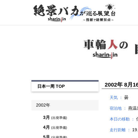
2002年 8月16
日本一周 TOP
曇
天気 ：
2002年
燕温
宿泊地 ：
3月
(出発準備)
本日の移動 ：
4月
(出発準備)
19
走行距離 ：
5月
(出発準備)