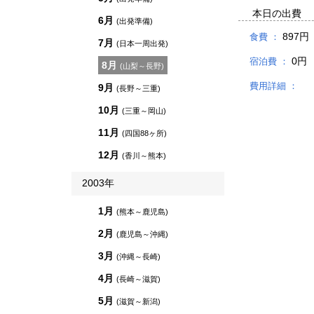
本日の出費
6月
(出発準備)
897円
食費 ：
7月
(日本一周出発)
0円
宿泊費 ：
8月
(山梨～長野)
費用詳細 ：
9月
(長野～三重)
10月
(三重～岡山)
11月
(四国88ヶ所)
12月
(香川～熊本)
2003年
1月
(熊本～鹿児島)
2月
(鹿児島～沖縄)
3月
(沖縄～長崎)
4月
(長崎～滋賀)
5月
(滋賀～新潟)