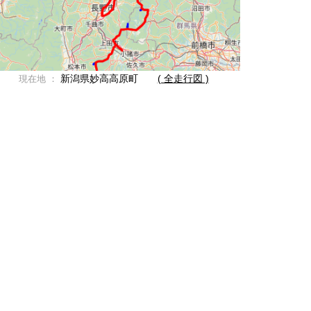
新潟県妙高高原町
( 全走行図 )
現在地 ：