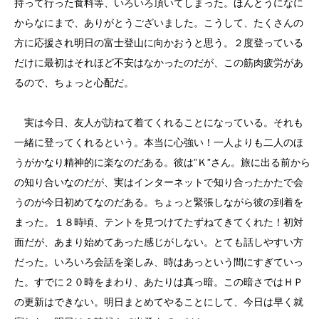
持って行った食料等、いろいろ頂いてしまった。ほんとうになに
からなにまで、ありがとうございました。こうして、たくさんの
方に応援され明日の富士登山に向かおうと思う。２度登っている
だけに最初はそれほど不安はなかったのだが、この筋肉疲労があ
るので、ちょっと心配だ。
実は今日、友人が訪ねて着てくれることになっている。それも
一緒に登ってくれるという。本当に心強い！一人よりも二人のほ
うがかなり精神的に楽なのだある。彼は”Ｋ”さん。旅に出る前から
の知り合いなのだが、実はインターネットで知り合ったかたで会
うのが今日初めてなのだある。ちょっと緊張しながら彼の到着を
まった。１８時頃、テントを見つけてたずねてきてくれた！初対
面だが、あまり始めてあった感じがしない。とても話しやすい方
だった。いろいろ会話を楽しみ、時はあっという間にすぎていっ
た。すでに２０時をまわり、あたりは真っ暗。この暗さではＨＰ
の更新はできない。明日まとめてやることにして、今日は早く就