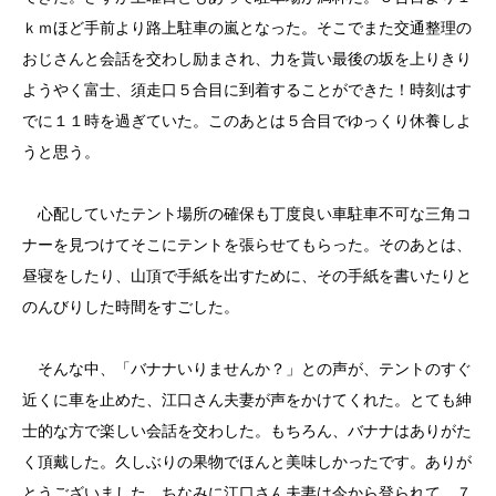
ｋｍほど手前より路上駐車の嵐となった。そこでまた交通整理の
おじさんと会話を交わし励まされ、力を貰い最後の坂を上りきり
ようやく富士、須走口５合目に到着することができた！時刻はす
でに１１時を過ぎていた。このあとは５合目でゆっくり休養しよ
うと思う。
心配していたテント場所の確保も丁度良い車駐車不可な三角コ
ナーを見つけてそこにテントを張らせてもらった。そのあとは、
昼寝をしたり、山頂で手紙を出すために、その手紙を書いたりと
のんびりした時間をすごした。
そんな中、「バナナいりませんか？」との声が、テントのすぐ
近くに車を止めた、江口さん夫妻が声をかけてくれた。とても紳
士的な方で楽しい会話を交わした。もちろん、バナナはありがた
く頂戴した。久しぶりの果物でほんと美味しかったです。ありが
とうございました。ちなみに江口さん夫妻は今から登られて、７