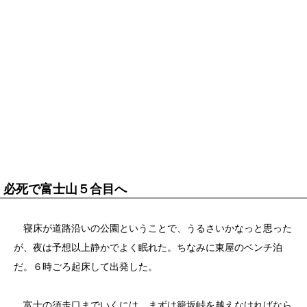
必死で富士山５合目へ
寝床が道路沿いの公園ということで、うるさいかなっと思った
が、夜は予想以上静かでよく眠れた。ちなみに東屋のベンチ泊
だ。６時ごろ起床して出発した。
富士の須走口までいくには、まずは籠坂峠を越えなければなら