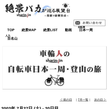
TOP
絶景MAP
絶景LIST
動画
日本一周
百名山
◁ 前の日
｜
7月一覧
｜
次の日 ▷
2002年 7月27日 (土) - 20日目