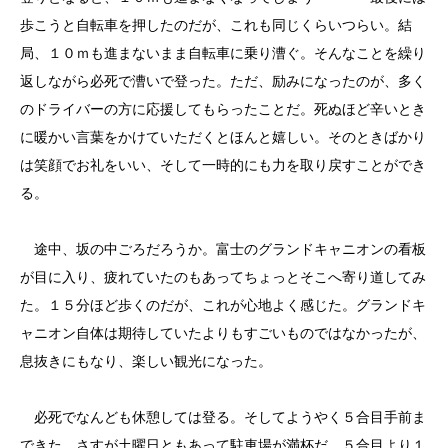
歩こうと自転車を押したのだが、これも同じくらいつらい。結
局、１０ｍも進まないまま自転車に乗り漕ぐ。そんなことを繰り
返しながら必死で漕いで登った。ただ、励みになったのが、多く
のドライバーの方に応援してもらったことだ。死ぬほど辛いとき
に暖かい言葉をかけていただくとほんと嬉しい。そのときばかり
は笑顔でお礼をいい、そして一時的にも力を取り戻すことができ
る。
途中、坂の中ごろだろうか。富士のグランドキャニオンの看板
が目に入り、疲れていたのもあってちょっとそこへ寄り道してみ
た。１５分ほど歩くのだが、これが心地よく感じた。グランドキ
ャニオン自体は期待していたよりもすごいものではなかったが、
息抜きにもなり、楽しい観光になった。
必死でなんども休憩しては登る。そしてようやく５合目手前ま
できた。さすが土曜日ともあって駐車場が満杯だ。５合目より１