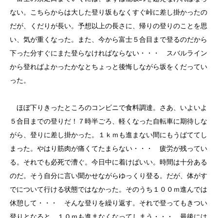
ない。こちらからは大した登り坂もなくすぐ峠に差し掛かったの
だが、くだりが長い。予想以上の長さに、帰りの登りのことを思
い、気が重くなった。また、今から富士５合目まで登るのだから
下った分すぐにまた登らなければならない・・・ スバルライン
から登ればよかったかなとちょっと後悔しながら坂をくだってい
った。
ほぼ下りきったところのコンビニで食料調達。さあ、いよいよ
５合目までの登りだ！７時半ごろ、軽くなった自転車に期待しな
がら、登りに差し掛かった。１ｋｍも進まない間にもうばててし
まった。やはり筋肉が痛くてたまらない・・・ 疲労が残ってい
る。それでも必死で漕ぐ。今日中に着けばいい。時間は十分ある
のだ。そう自分に言い聞かせながらゆっくり登る。だが、体がす
でについて行ける状態ではなかった。そのうち１００ｍ進んでは
休憩して・・・ そんな登りを繰り返す。それで登ってもきつい
登りとなると、１０ｍも進まなくなってしまう・・・ 最後には