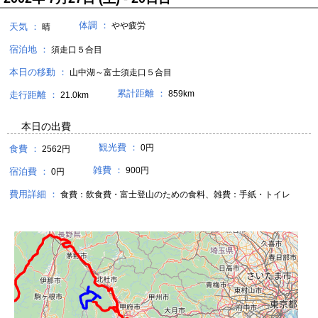
体調 ：
やや疲労
天気 ：
晴
宿泊地 ：
須走口５合目
本日の移動 ：
山中湖～富士須走口５合目
累計距離 ：
859km
走行距離 ：
21.0km
本日の出費
観光費 ：
0円
食費 ：
2562円
雑費 ：
900円
宿泊費 ：
0円
費用詳細 ：
食費：飲食費・富士登山のための食料、雑費：手紙・トイレ