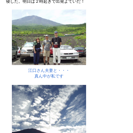
寝した。明日は２時起きで出発よていだ！
江口さん夫妻と・・・
真ん中が私です