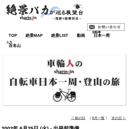
TOP
絶景MAP
絶景LIST
動画
日本一周
百名山
◁ 前の日
｜
6月一覧
｜
次の日 ▷
2002年 6月25日 (火) - 出発前準備