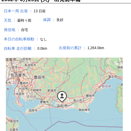
日本一周 出発 ：
13 日前
体調 ：
良好
天気 ：
曇時々雨
発信地 ：
自宅
本日の自転車移動 ：
なし
出発前の累計 ：
1,264.0km
自転車 走行距離 ：
0.0km