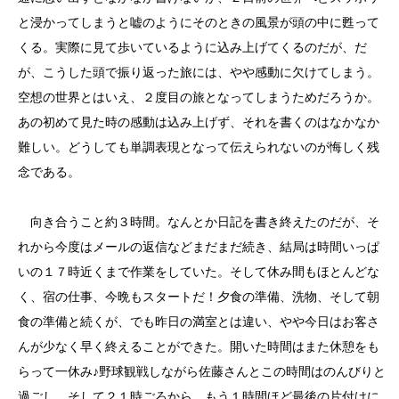
と浸かってしまうと嘘のようにそのときの風景が頭の中に甦って
くる。実際に見て歩いているように込み上げてくるのだが、だ
が、こうした頭で振り返った旅には、やや感動に欠けてしまう。
空想の世界とはいえ、２度目の旅となってしまうためだろうか。
あの初めて見た時の感動は込み上げず、それを書くのはなかなか
難しい。どうしても単調表現となって伝えられないのが悔しく残
念である。
向き合うこと約３時間。なんとか日記を書き終えたのだが、そ
れから今度はメールの返信などまだまだ続き、結局は時間いっぱ
いの１７時近くまで作業をしていた。そして休み間もほとんどな
く、宿の仕事、今晩もスタートだ！夕食の準備、洗物、そして朝
食の準備と続くが、でも昨日の満室とは違い、やや今日はお客さ
んが少なく早く終えることができた。開いた時間はまた休憩をも
らって一休み♪野球観戦しながら佐藤さんとこの時間はのんびりと
過ごし、そして２１時ごろから、もう１時間ほど最後の片付けに