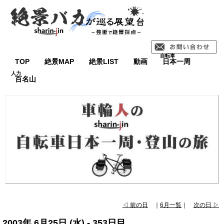
TOP
絶景MAP
絶景LIST
動画
日本一周
百名山
◁ 前の日
｜
6月一覧
｜
次の日 ▷
2003年 6月25日 (水) - 353日目