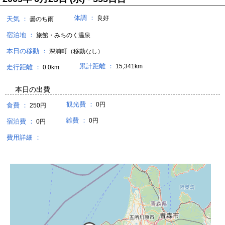
体調 ：
良好
天気 ：
曇のち雨
宿泊地 ：
旅館・みちのく温泉
本日の移動 ：
深浦町（移動なし）
累計距離 ：
15,341km
走行距離 ：
0.0km
本日の出費
観光費 ：
0円
食費 ：
250円
雑費 ：
0円
宿泊費 ：
0円
費用詳細 ：