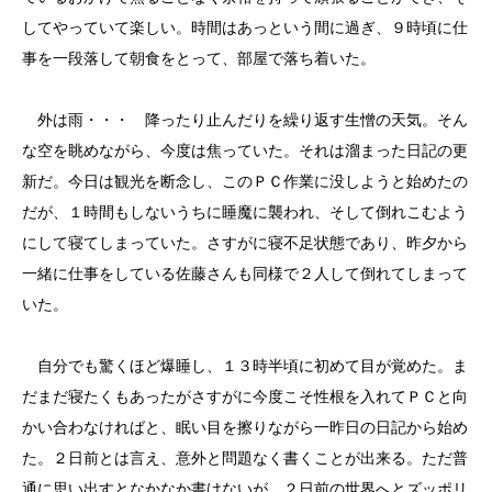
してやっていて楽しい。時間はあっという間に過ぎ、９時頃に仕
事を一段落して朝食をとって、部屋で落ち着いた。
外は雨・・・ 降ったり止んだりを繰り返す生憎の天気。そん
な空を眺めながら、今度は焦っていた。それは溜まった日記の更
新だ。今日は観光を断念し、このＰＣ作業に没しようと始めたの
だが、１時間もしないうちに睡魔に襲われ、そして倒れこむよう
にして寝てしまっていた。さすがに寝不足状態であり、昨夕から
一緒に仕事をしている佐藤さんも同様で２人して倒れてしまって
いた。
自分でも驚くほど爆睡し、１３時半頃に初めて目が覚めた。ま
だまだ寝たくもあったがさすがに今度こそ性根を入れてＰＣと向
かい合わなければと、眠い目を擦りながら一昨日の日記から始め
た。２日前とは言え、意外と問題なく書くことが出来る。ただ普
通に思い出すとなかなか書けないが、２日前の世界へとズッポリ