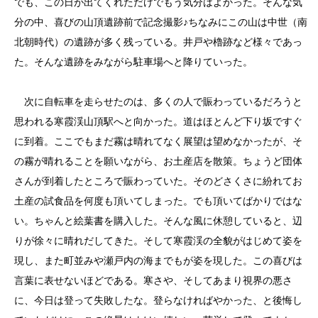
でも、この日が出てくれただけでもう気分はよかった。そんな気
分の中、喜びの山頂遺跡前で記念撮影♪ちなみにこの山は中世（南
北朝時代）の遺跡が多く残っている。井戸や櫓跡など様々であっ
た。そんな遺跡をみながら駐車場へと降りていった。
次に自転車を走らせたのは、多くの人で賑わっているだろうと
思われる寒霞渓山頂駅へと向かった。道はほとんど下り坂ですぐ
に到着。ここでもまだ霧は晴れてなく展望は望めなかったが、そ
の霧が晴れることを願いながら、お土産店を散策。ちょうど団体
さんが到着したところで賑わっていた。そのどさくさに紛れてお
土産の試食品を何度も頂いてしまった。でも頂いてばかりではな
い。ちゃんと絵葉書を購入した。そんな風に休憩していると、辺
りが徐々に晴れだしてきた。そして寒霞渓の全貌がはじめて姿を
現し、また町並みや瀬戸内の海までもが姿を現した。この喜びは
言葉に表せないほどである。寒さや、そしてあまり視界の悪さ
に、今日は登って失敗したな。登らなければやかった、と後悔し