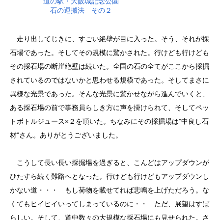
道の駅・大阪城記念公園
石の運搬法 その２
走り出してじきに、すごい絶壁が目に入った。そう、それが採
石場であった。そしてその規模に驚かされた。行けども行けども
その採石場の断崖絶壁は続いた。全国の石の全てがここから採掘
されているのではないかと思わせる規模であった。そしてまさに
異様な光景であった。そんな光景に驚かせながら進んでいくと、
ある採石場の前で事務員らしき方に声を掛けられて、そしてペッ
トボトルジュース×２を頂いた。ちなみにその採掘場は”中良し石
材”さん。ありがとうございました。
こうして長い長い採掘場を過ぎると、こんどはアップダウンが
ひたすら続く難路へとなった。行けども行けどもアップダウンし
かない道・・・ もし荷物を載せてれば悲鳴を上げただろう。な
くてもヒイヒイいってしまっているのに・・ ただ、展望はすば
らしい。そして、道中数々の大規模な採石場にも見せられた。さ