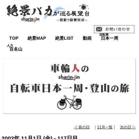
TOP
絶景MAP
絶景LIST
動画
日本一周
百名山
◁ 前の日
｜
11月一覧
｜
次の日 ▷
2002年 11月1日 (金) - 117日目