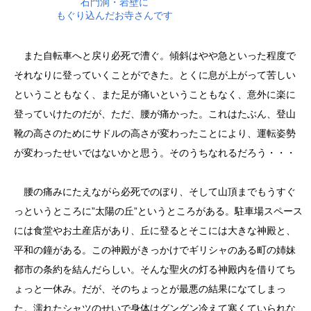
石門洞・岩壁に
もぐり込んだお寺さんです
また自転車へと戻り必死で漕ぐ。傾斜はやや急といった程度で
それなりに登っていくことができた。とくに息が上がって苦しい
ということもなく、また足が痛いということもなく、意外に楽に
登っていけたのだが、ただ、腰が痛かった。これはたぶん、登山
靴の高さのためにサドルの高さが変わったことにより、運転姿勢
が変わったせいではないかと思う。そのうちなれるだろう・・・
腰の痛みにたえながら必死でのぼり、そして山頂までもうすぐ
っというところに”太陽の丘”というところがある。駐車場スペース
には食堂やお土産店があり、丘に登るとそこには大きな神殿と、
平和の鐘がある。この神殿がきっかけでギリシャのある町の姉妹
都市の条約を結んだらしい。そんな聖火の灯る神殿内を借りてち
ょっと一休み。だが、そのちょっとが最悪の結果になてしまっ
た。濡れたシャツのせいで身体はグングン冷えて寒くていられな