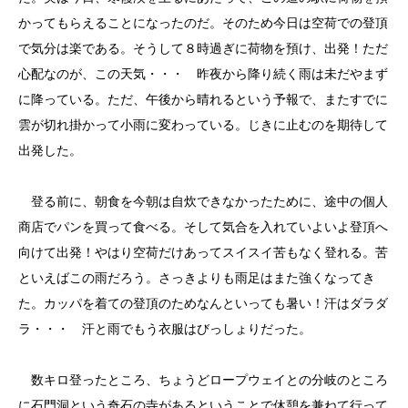
かってもらえることになったのだ。そのため今日は空荷での登頂
で気分は楽である。そうして８時過ぎに荷物を預け、出発！ただ
心配なのが、この天気・・・ 昨夜から降り続く雨は未だやまず
に降っている。ただ、午後から晴れるという予報で、またすでに
雲が切れ掛かって小雨に変わっている。じきに止むのを期待して
出発した。
登る前に、朝食を今朝は自炊できなかったために、途中の個人
商店でパンを買って食べる。そして気合を入れていよいよ登頂へ
向けて出発！やはり空荷だけあってスイスイ苦もなく登れる。苦
といえばこの雨だろう。さっきよりも雨足はまた強くなってき
た。カッパを着ての登頂のためなんといっても暑い！汗はダラダ
ラ・・・ 汗と雨でもう衣服はびっしょりだった。
数キロ登ったところ、ちょうどロープウェイとの分岐のところ
に石門洞という奇石の寺があるということで休憩を兼ねて行って