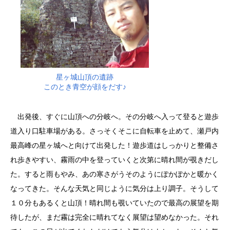
星ヶ城山頂の遺跡
このとき青空が顔をだす♪
出発後、すぐに山頂への分岐へ。その分岐へ入って登ると遊歩
道入り口駐車場がある。さっそくそこに自転車を止めて、瀬戸内
最高峰の星ヶ城へと向けて出発した！遊歩道はしっかりと整備さ
れ歩きやすい、霧雨の中を登っていくと次第に晴れ間が覗きだし
た。すると雨もやみ、あの寒さがうそのようにぽかぽかと暖かく
なってきた。そんな天気と同じように気分は上り調子。そうして
１０分もあるくと山頂！晴れ間も覗いていたので最高の展望を期
待したが、まだ霧は完全に晴れてなく展望は望めなかった。それ