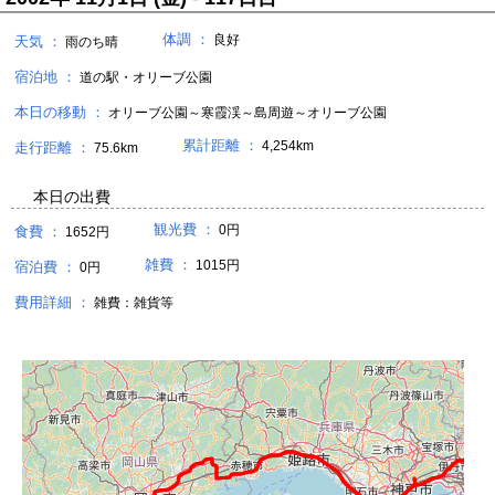
体調 ：
良好
天気 ：
雨のち晴
宿泊地 ：
道の駅・オリーブ公園
本日の移動 ：
オリーブ公園～寒霞渓～島周遊～オリーブ公園
累計距離 ：
4,254km
走行距離 ：
75.6km
本日の出費
観光費 ：
0円
食費 ：
1652円
雑費 ：
1015円
宿泊費 ：
0円
費用詳細 ：
雑費：雑貨等