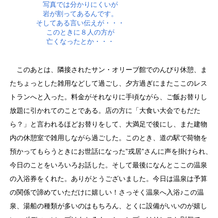
写真では分かりにくいが
岩が割ってあるんです。
そしてある言い伝えが・・・
このときに８人の方が
亡くなったとか・・・
このあとは、隣接されたサン・オリーブ館でのんびり休憩、ま
たちょっとした雑用などして過ごし、夕方過ぎにまたここのレス
トランへと入った。料金がそれなりに手頃ながら、ご飯お替りし
放題に引かれてのことである。店の方に「大食い大会でもだた
ら？」と言われるほどお替りをして、大満足で後にし、また建物
内の休憩室で雑用しながら過ごした。このとき、道の駅で荷物を
預かってもらうときにお世話になった”戎居”さんに声を掛けられ、
今日のことをいろいろお話した。そして最後になんとここの温泉
の入浴券をくれた。ありがとうございました。今日は温泉は予算
の関係で諦めていただけに嬉しい！さっそく温泉へ入浴♪この温
泉、湯船の種類が多いのはもちろん、とくに設備がいいのが嬉し