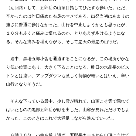
（迂回路）して、五郎岳の山頂目指してひたすら歩いた。ただ、
辛かったのは昨日痛めた右足のマメである。出発当初はあまりの
痛さに普通に歩けなかった。山行を中止しようかとも思ったが、
１０分も歩くと痛みに慣れるのか、とりあえず歩けるようにな
る。そんな痛みを堪えながら、そして悪天の最悪の山行だ。
途中、黒場五郎小舎を通過することになるが、この場所がかな
り低い位置にあり、大きく下ることになる。昨日の水晶岳のピス
トンとは違い、アップダウンも激しく荷物が軽いとはいえ、辛い
山行となりそうだ。
そんな下っている最中、少し雲が晴れて、山頂こそ雲で隠れて
はいたものの黒部五郎岳が顔を出した。山容が見れただけでもよ
かった。このときはこれで大満足しながら進んでいった。
８時２０分、小舎を通り過ぎ、五郎岳カールから山頂に向けて