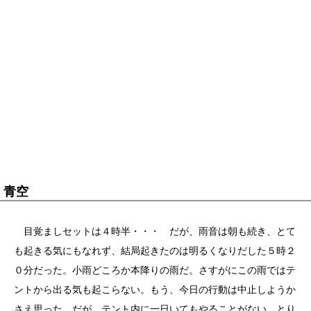
青空
目覚ましセットは４時半・・・ だが、雨音は朝も続き、とて
も起きる気にもなれず、結局起きたのは明るくなりだした５時２
０分だった。小雨どころか本降りの雨だ。さすがにこの雨ではテ
ントから出る気も起こらない。もう、今日の行動は中止しようか
さえ思った。だが、テント内に一日いてもやることがない。とり