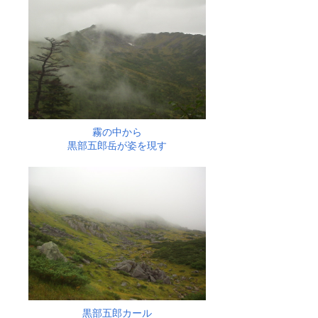
霧の中から
黒部五郎岳が姿を現す
黒部五郎カール