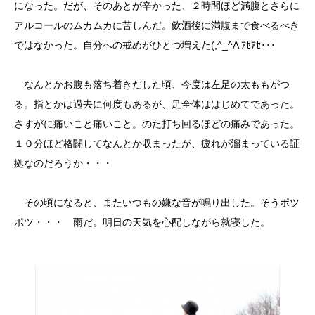
になった。だが、そのあとが辛かった、２時間ほど満腹とさらに
アルコールのムカムカに苦しんだ。飲酒後に満腹まで食べるべき
ではなかった。自分への戒めがひとつ増えた(;^_^A ｱｾｱｾ･･･
なんとかお腹も落ち着きだした頃、今度は左足の太ももがつ
る。指とかは過去に何度もあるが、足全体ははじめてであった。
さすがに痛いこと痛いこと。のた打ち回るほどの痛みであった。
１０分ほど格闘してなんとか収まったが、疲れが溜まっている証
拠なのだろうか・・・
その頃になると、またいつもの嫌な音が鳴り出した。そうポツ
ポツ・・・ 雨だ。明日の天気を心配しながら就寝した。