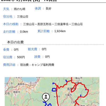
体調 ：
良好
天気 ：
雨のち晴
宿泊地 ：
三俣山荘
本日の移動 ：
三俣山荘～黒部五郎岳～三俣蓮華岳～三俣山荘
累計距離 ：
1,924km
走行距離 ：
0.0km
本日の出費
観光費 ：
0円
食費 ：
0円
雑費 ：
0円
宿泊費 ：
500円
費用詳細 ：
宿泊費：キャンプ場利用費