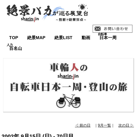
TOP
絶景MAP
絶景LIST
動画
日本一周
百名山
◁ 前の日
｜
9月一覧
｜
次の日 ▷
2002年 9月15日 (日) - 70日目