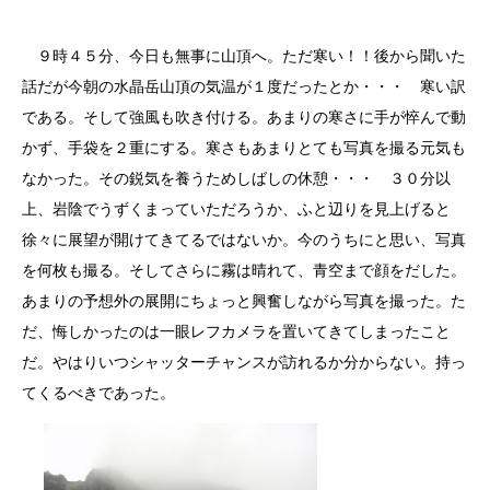
９時４５分、今日も無事に山頂へ。ただ寒い！！後から聞いた
話だが今朝の水晶岳山頂の気温が１度だったとか・・・ 寒い訳
である。そして強風も吹き付ける。あまりの寒さに手が悴んで動
かず、手袋を２重にする。寒さもあまりとても写真を撮る元気も
なかった。その鋭気を養うためしばしの休憩・・・ ３０分以
上、岩陰でうずくまっていただろうか、ふと辺りを見上げると
徐々に展望が開けてきてるではないか。今のうちにと思い、写真
を何枚も撮る。そしてさらに霧は晴れて、青空まで顔をだした。
あまりの予想外の展開にちょっと興奮しながら写真を撮った。た
だ、悔しかったのは一眼レフカメラを置いてきてしまったこと
だ。やはりいつシャッターチャンスが訪れるか分からない。持っ
てくるべきであった。