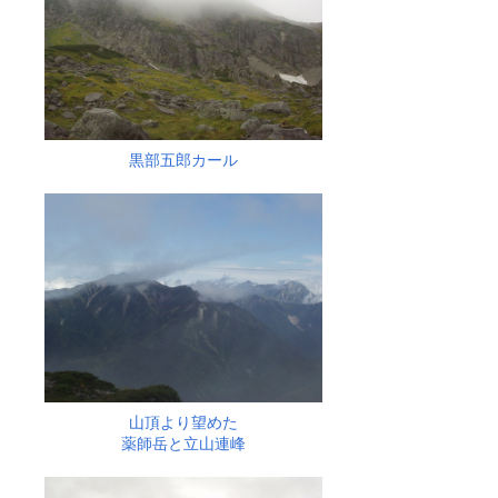
黒部五郎カール
山頂より望めた
薬師岳と立山連峰