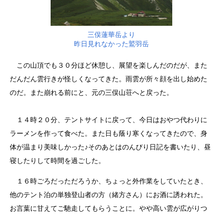
三俣蓮華岳より
昨日見れなかった鷲羽岳
この山頂でも３０分ほど休憩し、展望を楽しんだのだが、また
だんだん雲行きが怪しくなってきた。雨雲が所々顔を出し始めた
のだ。また崩れる前にと、元の三俣山荘へと戻った。
１４時２０分、テントサイトに戻って、今日はおやつ代わりに
ラーメンを作って食べた。また日も蔭り寒くなってきたので、身
体が温まり美味しかった♪そのあとはのんびり日記を書いたり、昼
寝したりして時間を過ごした。
１６時ごろだっただろうか、ちょっと外作業をしていたとき、
他のテント泊の単独登山者の方（緒方さん）にお酒に誘われた。
お言葉に甘えてご馳走してもらうことに。やや高い雲が広がりつ