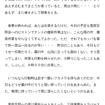
あえず止むまでまとうか迷っていると、雨は小雨に・・・ とり
あえず、また傘をさして朝食をとる。
食事が終われば、あとは出発するだけだ。今日の予定も黒部五
郎岳へのピストンでテントの撤収作業はない。こんな雨の中、撤
収作業をやらなくてすんでよかった。ただ、それでもカッパを着
て外へ登山へ出るのが辛い・・・ 昨日のこともあり、今日もど
うせ一日雨だろう。霧の中、山頂に立っても面白くない。そう思
ってしまい、何度も行動を鈍らせたが、小降りになったこともあ
り、しぶしぶ、６時５０分に出発した。
いつもなら行動時は必ず一眼レフカメラを持ち歩くのだが、今
日もどうせ霧の中だろうと思い持っていくのをあきらめた。ま
た、無理に持っていって雨に濡らしたくないというのもある。
黒部五郎への道は最短ルートをとった。三俣蓮華をトラバース