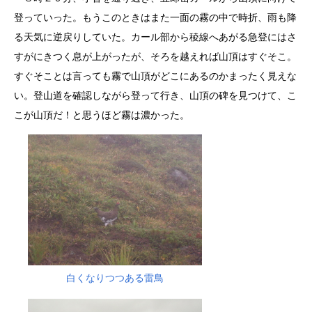
登っていった。もうこのときはまた一面の霧の中で時折、雨も降
る天気に逆戻りしていた。カール部から稜線へあがる急登にはさ
すがにきつく息が上がったが、そろを越えれば山頂はすぐそこ。
すぐそことは言っても霧で山頂がどこにあるのかまったく見えな
い。登山道を確認しながら登って行き、山頂の碑を見つけて、こ
こが山頂だ！と思うほど霧は濃かった。
白くなりつつある雷鳥