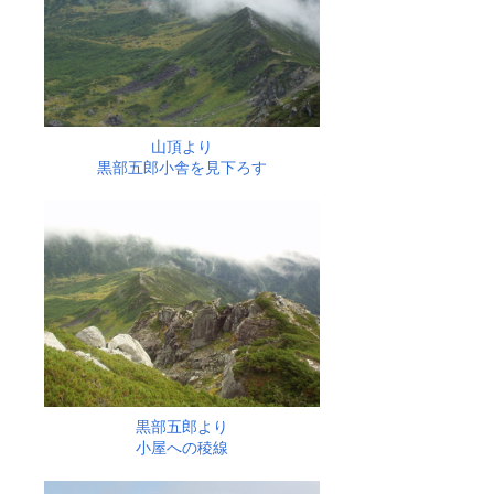
山頂より
黒部五郎小舎を見下ろす
黒部五郎より
小屋への稜線