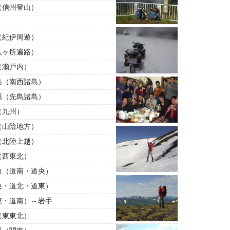
（信州登山）
（紀伊周遊）
八ヶ所遍路）
（瀬戸内）
島（南西諸島）
縄（先島諸島）
（九州）
（山陰地方）
（北陸上越）
（西東北）
道（道南・道央）
央・道北・道東）
東・道南）～岩手
（東東北）