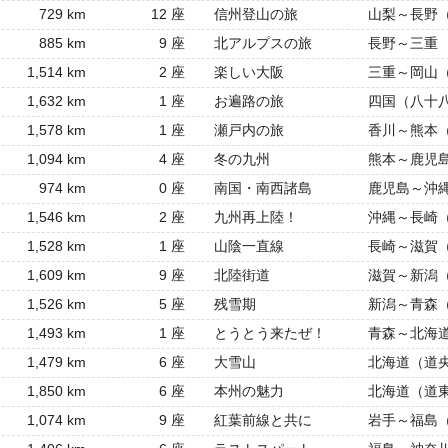
729 km
12 座
信州登山の旅
山梨～長野
885 km
9 座
北アルプスの旅
長野～三重
1,514 km
2 座
楽しい大阪
三重～岡山
1,632 km
1 座
お遍路の旅
四国（八十
1,578 km
1 座
瀬戸内の旅
香川～熊本
1,094 km
4 座
冬の九州
熊本～鹿児
974 km
0 座
南国・南西諸島
鹿児島～沖
1,546 km
2 座
九州再上陸！
沖縄～長崎
1,528 km
1 座
山陰一直線
長崎～滋賀
1,609 km
9 座
北陸街道
滋賀～新潟
1,526 km
5 座
残雪期
新潟～青森
1,493 km
1 座
とうとう来たぜ！
青森～北海
1,479 km
6 座
大雪山
北海道（道
1,850 km
6 座
本州の魅力
北海道（道
1,074 km
9 座
紅葉前線と共に
岩手～福島