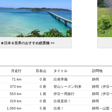
★日本＆世界のおすすめ絶景橋 >>
月走行
百名山
タイトル
訪問地
71 km
0 座
出発準備
静岡
373 km
0 座
登山シーズン到来
静岡（伊豆
553 km
1 座
伊豆一周旅行
静岡（伊豆
319 km
0 座
出発直前！
静岡
1,050 km
5 座
出発！
静岡～山梨