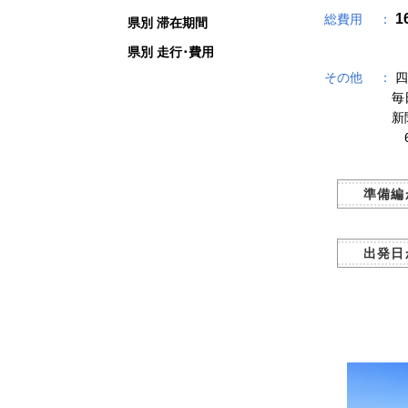
1
総費用 ：
県別 滞在期間
（
県別 走行･費用
その他 ：
四
毎
新
6
準備編
出発日