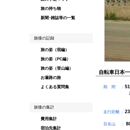
旅の持ち物
新聞･雑誌等の一覧
旅後の記録
旅の姿（宿編）
旅の姿（PC編）
旅の姿（登山編）
自転車日本一
お遍路の旅
51
よくある質問集
期 間 ：
2
2
旅後の集計
23
走行距離 ：
費用集計
8
百名山 ：
宿泊先集計