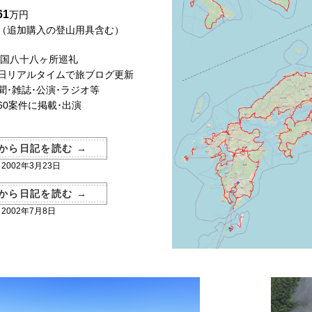
61
万円
追加購入の登山用具含む）
国八十八ヶ所巡礼
日リアルタイムで旅ブログ更新
聞･雑誌･公演･ラジオ等
0案件に掲載･出演
から日記を読む →
2002年3月23日
から日記を読む →
2002年7月8日