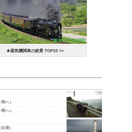
★蒸気機関車の絶景 TOP10 >>
一周へ）
一周へ）
（出発）