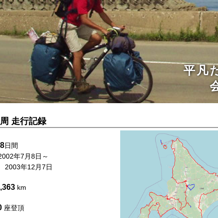
周 走行記録
平凡
8
日間
会社
002年7月8日～
003年12月7日
,363
km
0
座登頂